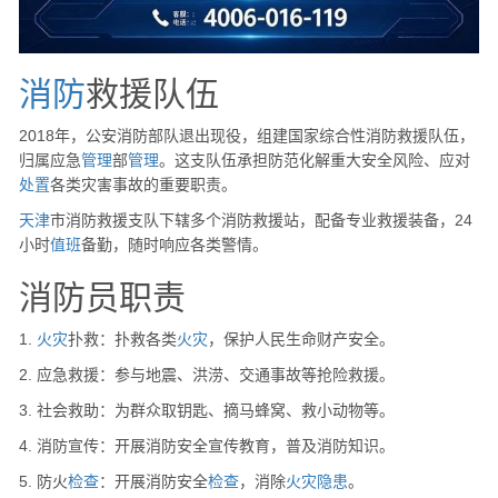
消防
救援队伍
2018年，公安消防部队退出现役，组建国家综合性消防救援队伍，
归属应急
管理
部
管理
。这支队伍承担防范化解重大安全风险、应对
处置
各类灾害事故的重要职责。
天津
市消防救援支队下辖多个消防救援站，配备专业救援装备，24
小时
值班
备勤，随时响应各类警情。
消防员职责
1.
火灾
扑救：扑救各类
火灾
，保护人民生命财产安全。
2. 应急救援：参与地震、洪涝、交通事故等抢险救援。
3. 社会救助：为群众取钥匙、摘马蜂窝、救小动物等。
4. 消防宣传：开展消防安全宣传教育，普及消防知识。
5. 防火
检查
：开展消防安全
检查
，消除
火灾
隐患
。