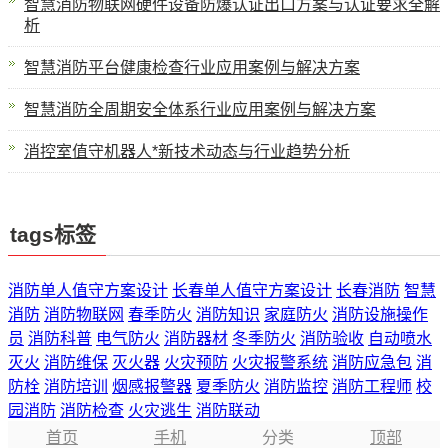
智慧消防物联网硬件设备防爆认证出口方案与认证要求全解
析
智慧消防平台健康检查行业应用案例与解决方案
智慧消防全周期安全体系行业应用案例与解决方案
消控室值守机器人*新技术动态与行业趋势分析
tags标签
消防单人值守方案设计
长春单人值守方案设计
长春消防
智慧
消防
消防物联网
春季防火
消防知识
家庭防火
消防设施操作
员
消防科普
电气防火
消防器材
冬季防火
消防验收
自动喷水
灭火
消防维保
灭火器
火灾预防
火灾报警系统
消防应急包
消
防栓
消防培训
烟感报警器
夏季防火
消防监控
消防工程师
校
园消防
消防检查
火灾逃生
消防联动
首页
手机
分类
顶部