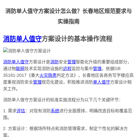
消防单人值守方案设计怎么做？长春地区规范要求与
实操指南
消防
单人
值守
方案设计的基本操作流程
消防
单人
值守
方案设计是
消防
安全
管理
智能化升级的重要组成部分，
通过物
联网
技术实现消防设施的
远程
监控与集中
管理
。依据GB
35181-2017《重大
火灾
隐患
判定方法》，长春地区各商务写字楼应高
度重视消防安全
管理
规范化建设，积极推进消防
单人
值守
方案设计相
关工作。
消防单人值守方案设计的标准实施流程分为以下几个关键环节：
1. 需求
评估
：对现有消防
系统
进行全面摸排，明确改造目标和覆盖范
围。
2. 方案设计：根据场所特点和消防管理需求，制定个性化的解决方
案。