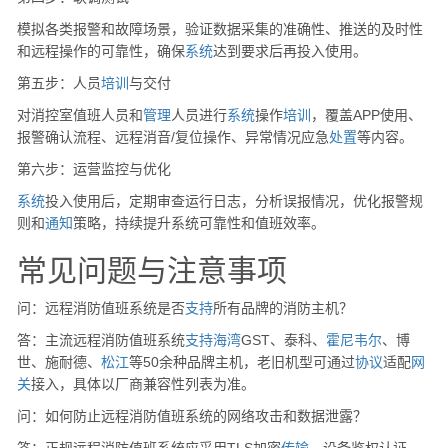
模拟各类报警和故障场景，验证数据采集的准确性、推送的及时性
和远程操作的可靠性，确保
系统
达到要求后再投入使用。
第五步：人员
培训
与交付
对消控室值班人员和
管理
人员进行
系统
操作
培训
，覆盖APP使用、
报警确认流程、远程消音/复位操作、异常情况应急
处置
等内容。
第六步：运营监控与优化
系统
投入使用后，定期审查运行日志，分析误报情况，优化报警规
则和
通知
策略，持续提升系统可靠性和值班效率。
常见问题与注意事项
问：远程消防值班系统是否
支持
所有品牌的消防主机？
答：主流远程消防值班系统
支持
海湾
GST、泰科、
霍尼韦尔
、博
世、施耐德、
松江
等50余种品牌主机，老旧机型可通过
协议
适配
网
关
接入，具体以厂商兼容性列表为准。
问：如何防止远程消防值班系统的网络攻击和数据泄露？