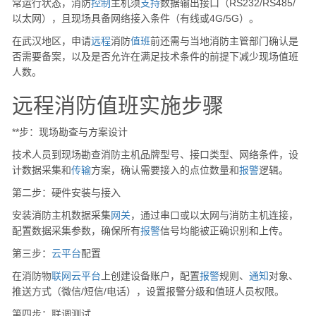
常运行状态，消防
控制
主机须
支持
数据输出接口（RS232/RS485/
以太网），且现场具备网络接入条件（有线或4G/5G）。
在武汉地区，申请
远程
消防
值班
前还需与当地消防主管部门确认是
否需要备案，以及是否允许在满足技术条件的前提下减少现场值班
人数。
远程消防值班实施步骤
**步：现场勘查与方案设计
技术人员到现场勘查消防主机品牌型号、接口类型、网络条件，设
计数据采集和
传输
方案，确认需要接入的点位数量和
报警
逻辑。
第二步：硬件安装与接入
安装消防主机数据采集
网关
，通过串口或以太网与消防主机连接，
配置数据采集参数，确保所有
报警
信号均能被正确识别和上传。
第三步：
云
平台
配置
在消防物
联网
云
平台
上创建设备账户，配置
报警
规则、
通知
对象、
推送方式（微信/短信/电话），设置报警分级和值班人员权限。
第四步：联调测试