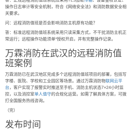
答：正规远程消防值班系统应采用TLS加密
传输
、设备鉴权认证、
操作日志审计等安全机制，符合《网络安全法》和消防数据安全相
关要求。
问：远程消防值班是否会影响消防主机原有功能？
答：标准远程消防值班系统采用只读采集方式，不干扰消防主机正
常运行；远程操作功能须单*授权开启，并有完整操作记录。
万霖消防在武汉的远程消防值
班案例
万霖消防已在武汉地区完成多个远程消防值班项目的部署，包括写
字楼、医院、学校和工业园区等场景。通过万霖消防物
联网
云
平
台
，客户实现了报警实时推送至手机、消防主机状态7×24小时监
控，以及消控室
单人
值守
的合规化运营。如需了解具体方案，可拨
打全国服务热线咨询。
（完）
发布时间