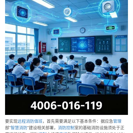
要实现
远程
消防
值班
，首先需要满足以下基本条件：据应急
管理
部"
智慧消防
"建设相关部署，
消防
控制
室的基础消防设施须处于正