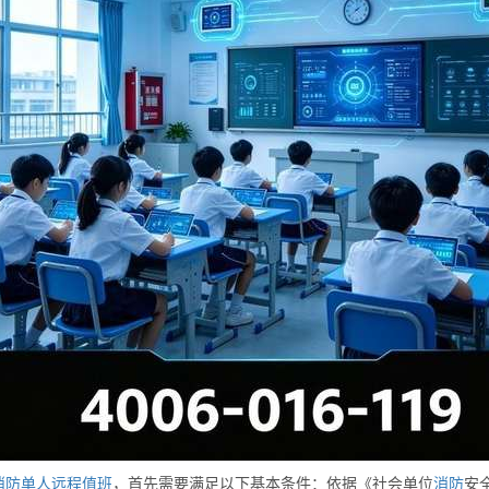
消防
单人
远程
值班
，首先需要满足以下基本条件：依据《社会单位
消防
安