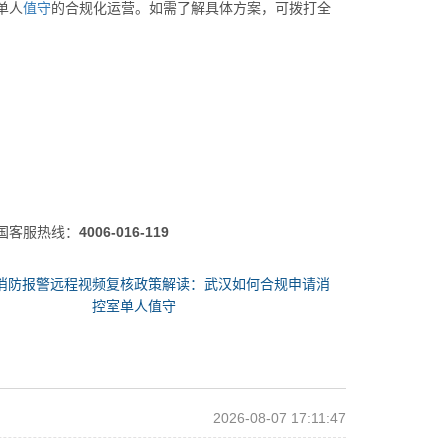
单人
值守
的合规化运营。如需了解具体方案，可拨打全
全国客服热线：
4006-016-119
消防报警远程视频复核政策解读：武汉如何合规申请消
控室单人值守
2026-08-07 17:11:47