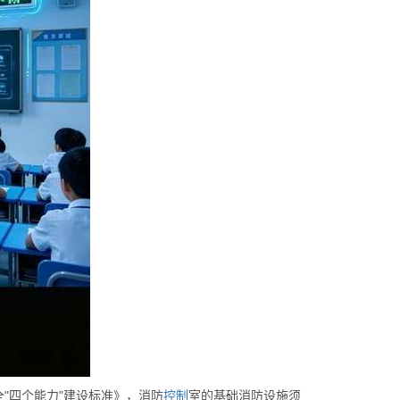
全"四个能力"建设标准》，消防
控制
室的基础消防设施须