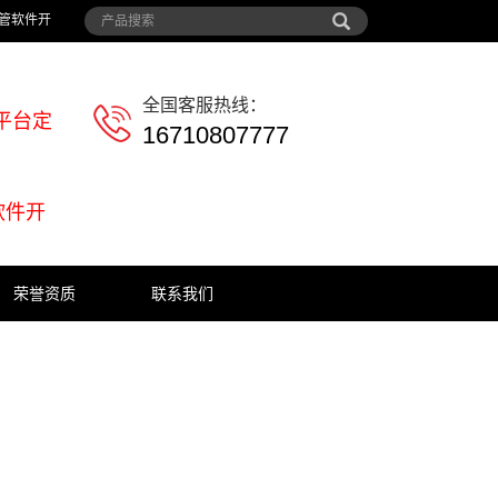
监管软件开
全国客服热线：
平台定
16710807777
软件开
荣誉资质
联系我们