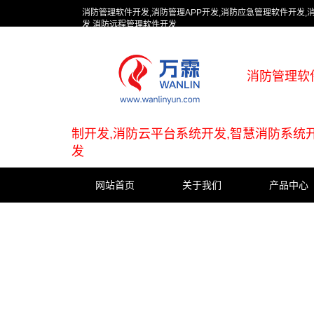
消防管理软件开发,消防管理APP开发,消防应急管理软件开发,
发,消防远程管理软件开发
消防管理软
制开发,消防云平台系统开发,智慧消防系统
发
网站首页
关于我们
产品中心