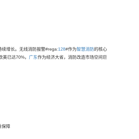
增长。无线消防报警#rega:
128
#作为
智慧消防
的核心
欧美已达70%，
广东
作为经济大省，消防改造市场空间巨
重保障