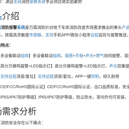
防：清远
无线
消防
报警
系统
专业供应商实拍案例
品
介绍
线
消防报警
系统
是万霖消防针对地下车库消防改造市场需求推出的拳头
产
术，搭载高灵敏度
传感器
，
支持
手机APP/微信小程序
远程
监控与报警推送
能特点：
【多设备联动
组网
】多设备联动
组网
，
烟感
+
手报
+
声光
+
燃气
协同报警，清
高分贝蜂鸣报警+LED指示灯】高分贝蜂鸣报警+LED指示灯，
声光
双重
【
支持
远程
消音/复位】
支持
远程
消音/复位，APP一键
控制
，经久耐用
CE/FCC/RoHS国际认证】CE/FCC/RoHS国际认证，出口品质标准，安
IP65/IP67防护等级】IP65/IP67防护等级，防尘防水，室内外均可安
场需求分析
区消防安全存在以下痛点：