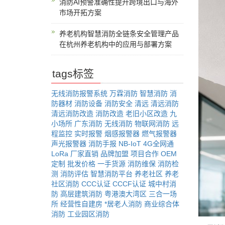
消防AI预警准确性提升跨境出口与海外
市场开拓方案
养老机构智慧消防全链条安全管理产品
在杭州养老机构中的应用与部署方案
tags标签
无线消防报警系统
万霖消防
智慧消防
消
防器材
消防设备
消防安全
清远
清远消防
清远消防改造
消防改造
老旧小区改造
九
小场所
广东消防
无线消防
物联网消防
远
程监控
实时报警
烟感报警器
燃气报警器
声光报警器
消防手报
NB-IoT
4G全网通
LoRa
厂家直销
品牌加盟
项目合作
OEM
定制
批发价格
一手货源
消防维保
消防检
测
消防评估
智慧消防平台
养老社区
养老
社区消防
CCC认证
CCCF认证
城中村消
防
高层建筑消防
粤港澳大湾区
三合一场
所
经营性自建房
*居老人消防
商业综合体
消防
工业园区消防