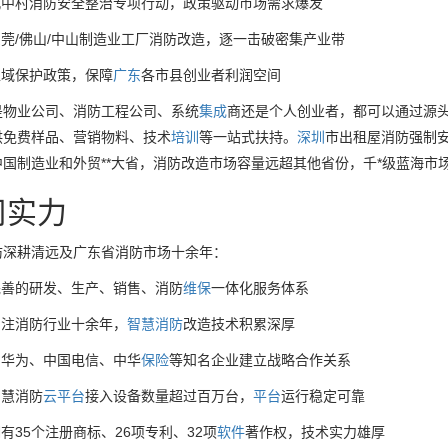
城中村消防安全整治专项行动，政策驱动市场需求爆发
莞/佛山/中山制造业工厂消防改造，逐一击破密集产业带
区域保护政策，保障
广东
各市县创业者利润空间
是物业公司、消防工程公司、系统
集成
商还是个人创业者，都可以通过源头直
供免费样品、营销物料、技术
培训
等一站式扶持。
深圳
市出租屋消防强制
中国制造业和外贸**大省，消防改造市场容量远超其他省份，千*级蓝海市
司实力
防深耕清远及广东省消防市场十余年：
完善的研发、生产、销售、消防
维保
一体化服务体系
专注消防行业十余年，
智慧消防
改造技术积累深厚
与华为、中国电信、中华
保险
等知名企业建立战略合作关系
智慧消防
云
平台
接入设备数量超过百万台，
平台
运行稳定可靠
有35个注册商标、26项专利、32项
软件
著作权，技术实力雄厚