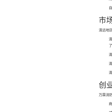
市
清远地
了
清
清
创
万霖消