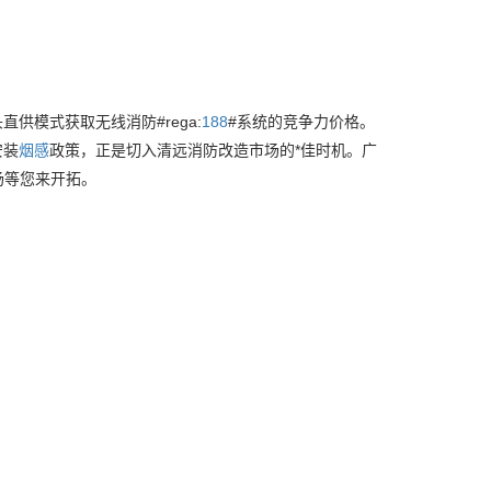
供模式获取无线消防#rega:
188
#系统的竞争力价格。
安装
烟感
政策，正是切入清远消防改造市场的*佳时机。广
场等您来开拓。