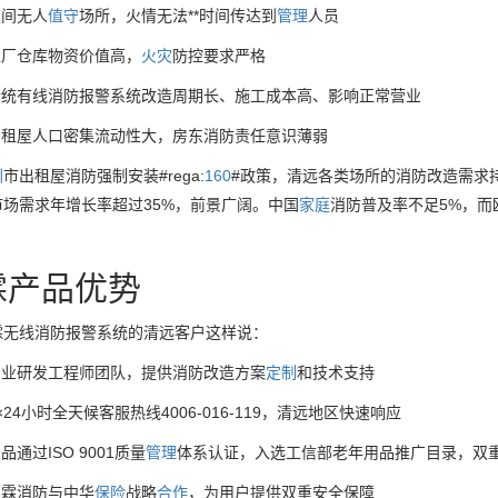
夜间无人
值守
场所，火情无法**时间传达到
管理
人员
工厂仓库物资价值高，
火灾
防控要求严格
传统有线消防报警系统改造周期长、施工成本高、影响正常营业
出租屋人口密集流动性大，房东消防责任意识薄弱
圳
市出租屋消防强制安装#rega:
160
#政策，清远各类场所的消防改造需求持续
市场需求年增长率超过35%，前景广阔。中国
家庭
消防普及率不足5%，而
霖产品优势
霖无线消防报警系统的清远客户这样说：
专业研发工程师团队，提供消防改造方案
定制
和技术支持
×24小时全天候客服热线4006-016-119，清远地区快速响应
品通过ISO 9001质量
管理
体系认证，入选工信部老年用品推广目录，双
万霖消防与中华
保险
战略
合作
，为用户提供双重安全保障