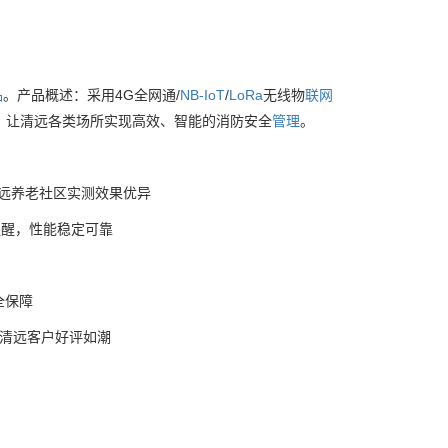
品
。产品概述：采用4G全网通/
NB-IoT
/
LoRa
无线物
联网
，让清远各类场所实现高效、智能的消防安全
管理
。
远养老社区实测效果优异
提醒，性能稳定可靠
全保障
装，清远客户好评如潮