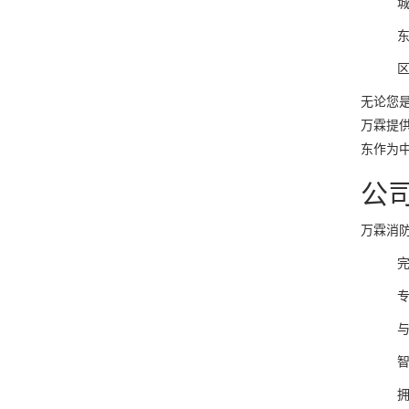
东
无论您
万霖提
东作为
公
万霖消
拥