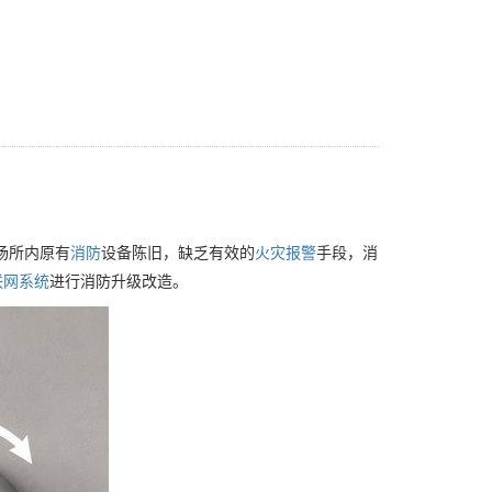
场所内原有
消防
设备陈旧，缺乏有效的
火灾
报警
手段，消
联网
系统
进行消防升级改造。