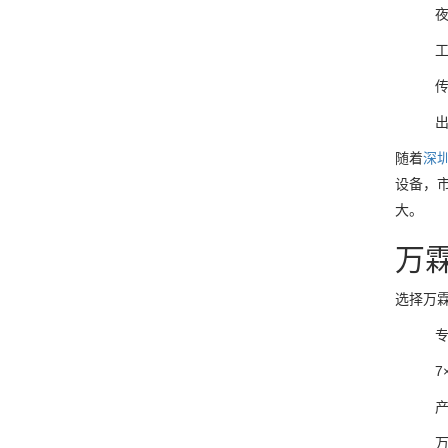
随着
深
设备，
大。
万
选择万
7
产