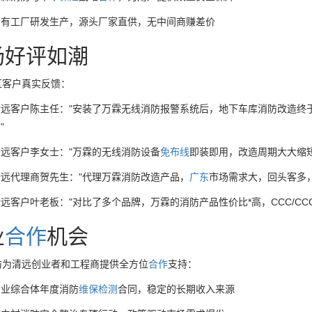
自有工厂研发生产，源头厂家直供，无中间商赚差价
场好评如潮
区客户真实反馈：
清远客户陈主任："安装了万霖无线消防报警系统后，地下车库消防改造终
"
远客户李女士："万霖的无线消防设备
免布线
即装即用，改造周期大大缩
清远代理商贺先生："代理万霖消防改造产品，
广东
市场需求大，回头客多，
远客户叶老板："对比了多个品牌，万霖的消防产品性价比*高，CCC/CC
业
合作
机会
防为清远创业者和工程商提供全方位
合作
支持：
商业综合体年度消防
维保
检测
合同，稳定的长期收入来源