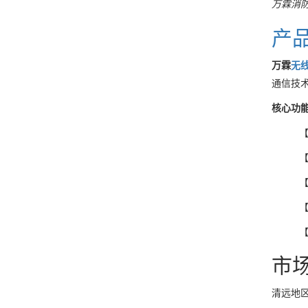
万霖消
产
万霖
无
通信技
核心功
【
【
【
市
清远地