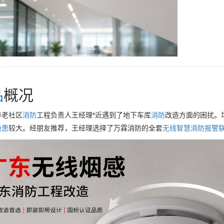
品
概况
养老社区
消防
工程负责人王经理*近遇到了地下车库
消防
改造方面的困扰。
隐患
较大。经朋友推荐，王经理选择了万霖消防的全套
无线
智慧消防
报警