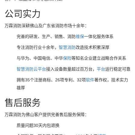
公司实力
万霖消防深耕佛山及广东省消防市场十余年：
完善的研发、生产、销售、消防
维保
一体化服务体系
专注消防行业十余年，
智慧消防
改造技术积累深厚
与华为、中国电信、中华
保险
等知名企业建立战略合作关系
智慧消防
云
平台
接入设备数量超过百万台，
平台
运行稳定可靠
拥有35个注册商标、26项专利、32项
软件
著作权，技术实力
雄厚
售后服务
万霖消防为佛山客户提供完善售后服务保障：
质量问题30天内包退换