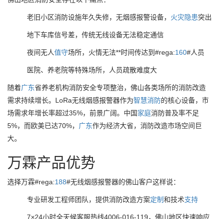
老旧小区消防设施年久失修，无烟感报警设备，
火灾
隐患
突出
地下车库信号差，传统无线设备无法稳定通信
夜间无人
值守
场所，火情无法**时间传达到#rega:
160
#人员
医院、养老院等特殊场所，人员疏散难度大
随着
广东
省养老机构消防安全专项整治，佛山各类场所的消防改造
需求持续增长。LoRa无线烟感报警器作为
智慧消防
的核心设备，市
场需求年增长率超过35%，前景广阔。中国
家庭
消防普及率不足
5%，而欧美已达70%，
广东
作为经济大省，消防改造市场空间巨
大。
万霖产品优势
选择万霖#rega:
188
#无线烟感报警器的佛山客户这样说：
专业研发工程师团队，提供消防改造方案
定制
和技术
支持
7×24小时全天候客服热线4006-016-119，佛山地区快速响应