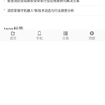
智慧消防全周期安全体系行业应用案例与解决方案
消控室值守机器人*新技术动态与行业趋势分析
tags标签
LoRa无线烟感报警器
首页
万霖消防
手机
智慧消防
分类
消防器材
消防设备
顶部
消防安
全
佛山
佛山消防
佛山消防改造
消防改造
老旧小区改造
九小场所
广东消防
无线消防
物联网消防
远程监控
实时报警
烟感报警器
燃气
报警器
声光报警器
消防手报
NB-IoT
4G全网通
LoRa
厂家直销
品
牌加盟
项目合作
OEM定制
批发价格
一手货源
消防维保
消防检测
消防评估
智慧消防平台
化工企业
化工企业消防
CCC认证
CCCF认
证
城中村消防
高层建筑消防
粤港澳大湾区
三合一场所
经营性自建
房
*居老人消防
商业综合体消防
工业园区消防
消防管理软件开发,消防管理APP开发,消防应急管理软件开发,消防云平台定制开发,
消防云平台系统开发,智慧消防系统开发,单人值守软件开发,远程监管软件开发,消防
远程管理软件开发
网站地图
地址：消防云平台系统开发,智慧消防系统开发,单人值守软件开发,远程监管软件开
发,消防远程管理软件开发 手机：16710807777