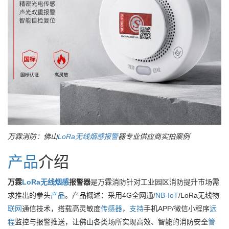
万霖消防：佛山
LoRa
无线
烟感
报警
器专业供应商实拍案例
产品
介绍
万霖
LoRa
无线
烟感
报警器
是万霖消防针对工业园区消防提升市场需
求推出的拳头
产品
。产品概述：采用4G全网通/
NB-IoT
/LoRa无线物
联网
通信技术，搭载高灵敏度
传感器
，
支持
手机APP/微信小程序
远
程
监控与报警推送，让佛山各类场所实现高效、智能的消防安全
管