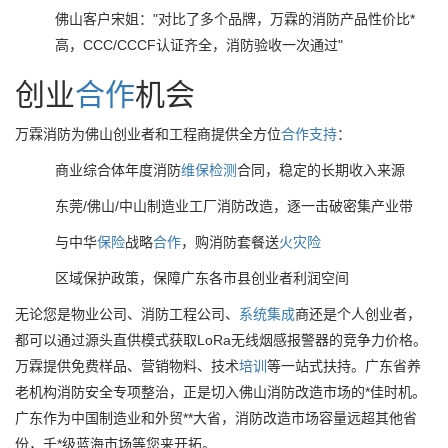
佛山客户宋姐："对比了多个品牌，万霖的消防产品性价比*
高，CCC/CCCF认证齐全，消防验收一次通过"
创业
合作
机会
万霖消防为佛山创业者和工程商提供全方位
合作
支持
：
商业综合体年度消防
维保
检测
合同，稳定的长期收入来源
东莞/佛山/中山制造业工厂消防改造，逐一击破密集产业带
与中华
保险
战略
合作
，购消防套餐送
火灾险
区域保护政策，保障广东各市县创业者利润空间
无论您是物业公司、消防工程公司、
系统
集成
商还是个人创业者，
都可以通过源头直供模式获取LoRa无线烟感报警器的竞争力价格。
万霖提供免费样品、营销物料、技术
培训
等一站式扶持。广东省养
老机构消防安全专项整治，正是切入佛山消防改造市场的*佳时机。
广东作为中国制造业和外贸**大省，消防改造市场容量远超其他省
份，千*级蓝海市场等您来开拓。