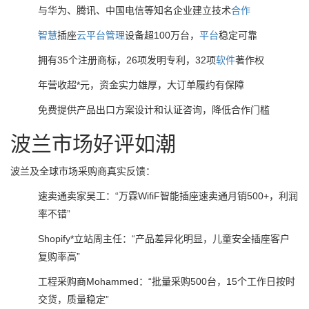
与华为、腾讯、中国电信等知名企业建立技术
合作
智慧
插座
云
平台
管理
设备超100万台，
平台
稳定可靠
拥有35个注册商标，26项发明专利，32项
软件
著作权
年营收超*元，资金实力雄厚，大订单履约有保障
免费提供产品出口方案设计和认证咨询，降低合作门槛
波兰市场好评如潮
波兰及全球市场采购商真实反馈：
速卖通卖家吴工：“万霖WifiF智能插座速卖通月销500+，利润
率不错”
Shopify*立站周主任：“产品差异化明显，儿童安全插座客户
复购率高”
工程采购商Mohammed：“批量采购500台，15个工作日按时
交货，质量稳定”