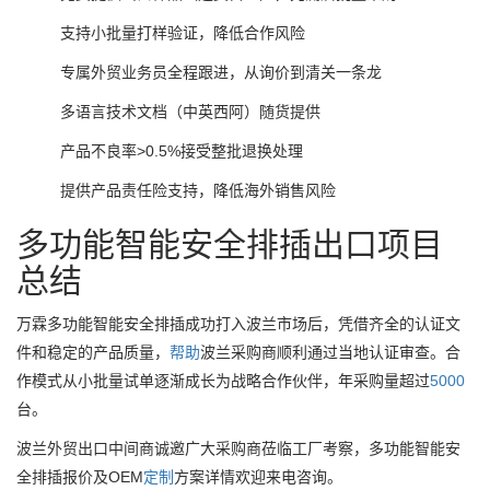
支持小批量打样验证，降低合作风险
专属外贸业务员全程跟进，从询价到清关一条龙
多语言技术文档（中英西阿）随货提供
产品不良率>0.5%接受整批退换处理
提供产品责任险支持，降低海外销售风险
多功能智能安全排插出口项目
总结
万霖多功能智能安全排插成功打入波兰市场后，凭借齐全的认证文
件和稳定的产品质量，
帮助
波兰采购商顺利通过当地认证审查。合
作模式从小批量试单逐渐成长为战略合作伙伴，年采购量超过
5000
台。
波兰外贸出口中间商诚邀广大采购商莅临工厂考察，多功能智能安
全排插报价及OEM
定制
方案详情欢迎来电咨询。