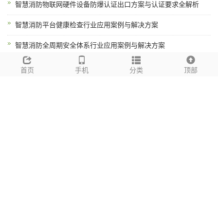
智慧消防物联网硬件设备防爆认证出口方案与认证要求全解析
智慧消防平台健康检查行业应用案例与解决方案
智慧消防全周期安全体系行业应用案例与解决方案
消控室值守机器人*新技术动态与行业趋势分析
首页
手机
分类
顶部
tags标签
多功能智能安全排插
智能安全插座
万霖消防
智能插座出口
安全插
座源头厂家
波兰智能插座
SAA/RCM认证插座
Multi-Function Smart
Safety Power Strip
儿童安全插座
防触电插座
过载保护插座
WiFi智
能插座
智能家居插座
USB充电插座
防雷插座
户外防水插座
OEM定
制插座
批量采购智能插座
FBA智能插座
速卖通插座
CE认证插座
UL认证插座
FCC认证插座
跨境电商插座
源头工厂智能插座
出厂价
智能插座
智能插座厂家
出口智能插座
插座OEM服务
电动车充电插
座
GaN快充插座
ZigBee智能插座
防过充插座
手机充电安全插座
万
霖智能插座