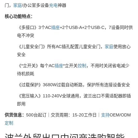
门，
家庭
/办公室多设备
充电
神器
核心功能特点：
《多接口》3个AC
插座
+2个USB-A+2个USB-C，7设备同时供
电不冲突
《儿童安全门》所有AC插孔配置儿童安全门，
家庭
使用放心
安全
《*立开关》每个AC
插座
*立开关
控制
，不用时关闭省电减少
待机损耗
《过载保护》3680W过载自动断路，保护所有连接设备安全
《宽压输入》110-240V全球通用，波兰出口不需适配器即插
即用
供货信息：
500台起订｜交货周期：15-20工作日｜
支持
OEM/ODM
定制