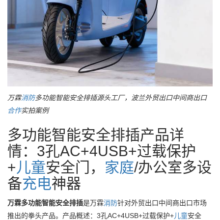
万霖
消防
多功能智能安全排插源头工厂，波兰外贸出口中间商出口
合作
实拍案例
多功能智能安全排插产品详
情：3孔AC+4USB+过载保护
+
儿童
安全门，
家庭
/办公室多设
备
充电
神器
万霖多功能智能安全排插
是万霖
消防
针对外贸出口中间商出口市场
推出的拳头产品。产品概述：3孔AC+4USB+过载保护+
儿童
安全