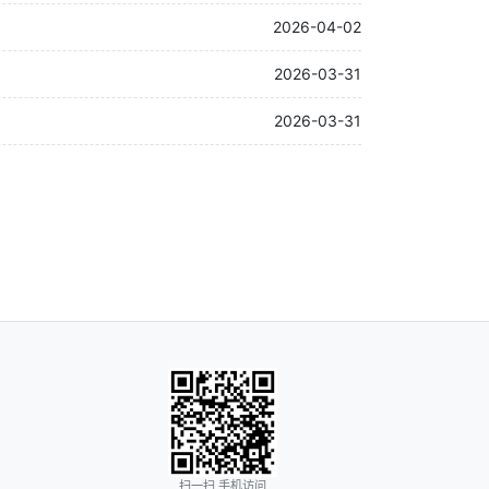
2026-04-02
2026-03-31
2026-03-31
扫一扫 手机访问