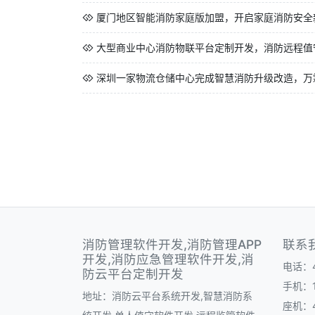
厦门地区智能消防家庭版加盟，开启家庭消防安全
大型商业中心消防物联平台定制开发，消防远程值守
深圳一家物流仓储中心完成智慧消防升级改造，万霖
消防管理软件开发,消防管理APP
联系
开发,消防应急管理软件开发,消
电话：40
防云平台定制开发
手机：1
地址：消防云平台系统开发,智慧消防系
座机：40