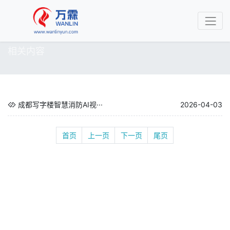
相关内容
成都写字楼智慧消防AI视···
2026-04-03
首页
上一页
下一页
尾页