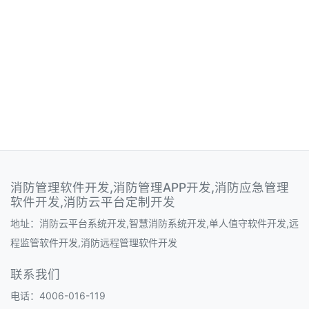
消防管理软件开发,消防管理APP开发,消防应急管理
软件开发,消防云平台定制开发
地址：消防云平台系统开发,智慧消防系统开发,单人值守软件开发,远
程监管软件开发,消防远程管理软件开发
联系我们
电话：4006-016-119