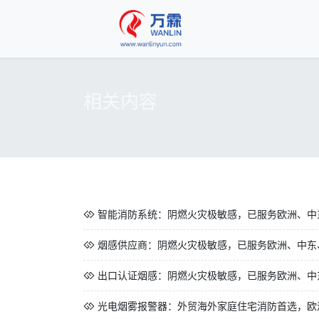
相关内容
智能消防系统：阴燃火灾极敏感，已服务欧洲、中东
烟感供应商：阴燃火灾极敏感，已服务欧洲、中东、
出口认证烟感：阴燃火灾极敏感，已服务欧洲、中东
光电烟雾报警器：外贸海外家庭住宅消防首选，欧洲