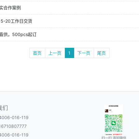
实合作案例
5-20工作日交货
供，500pcs起订
首页
上一页
1
下一页
尾页
我们
06-016-119
6710807777
06-016-119
扫一扫 添加微信