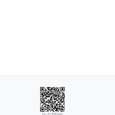
扫一扫 手机访问