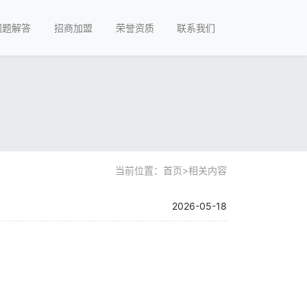
问题解答
招商加盟
荣誉资质
联系我们
当前位置：
首页
>
相关内容
2026-05-18