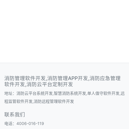
消防管理软件开发,消防管理APP开发,消防应急管理
软件开发,消防云平台定制开发
地址：消防云平台系统开发,智慧消防系统开发,单人值守软件开发,远
程监管软件开发,消防远程管理软件开发
联系我们
电话：4006-016-119