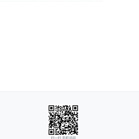
扫一扫 手机访问