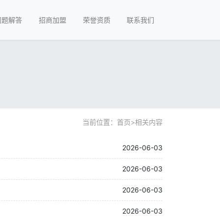
问题解答
招商加盟
荣誉资质
联系我们
当前位置：
首页
>
相关内容
2026-06-03
2026-06-03
2026-06-03
2026-06-03