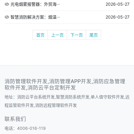
光电烟雾报警器：外贸海···
2026-05-27
智慧消防解决方案：烟温···
2026-05-27
首页
上一页
下一页
尾页
消防管理软件开发,消防管理APP开发,消防应急管理
软件开发,消防云平台定制开发
地址：消防云平台系统开发,智慧消防系统开发,单人值守软件开发,远
程监管软件开发,消防远程管理软件开发
联系我们
电话：4006-016-119