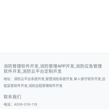
消防管理软件开发,消防管理APP开发,消防应急管理
软件开发,消防云平台定制开发
地址：消防云平台系统开发,智慧消防系统开发,单人值守软件开发,远
程监管软件开发,消防远程管理软件开发
联系我们
电话：4006-016-119