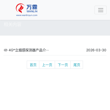
相关内容
4G*立烟感探测器产品介···
2026-03-30
首页
上一页
下一页
尾页