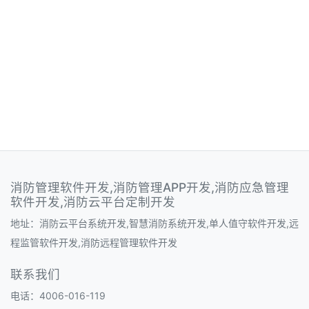
消防管理软件开发,消防管理APP开发,消防应急管理
软件开发,消防云平台定制开发
地址：消防云平台系统开发,智慧消防系统开发,单人值守软件开发,远
程监管软件开发,消防远程管理软件开发
联系我们
电话：4006-016-119