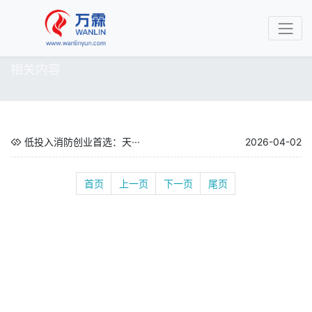
相关内容
低投入消防创业首选：天···
2026-04-02
首页
上一页
下一页
尾页