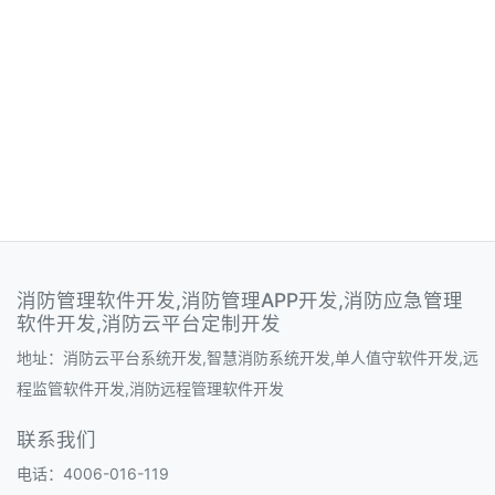
消防管理软件开发,消防管理APP开发,消防应急管理
软件开发,消防云平台定制开发
地址：消防云平台系统开发,智慧消防系统开发,单人值守软件开发,远
程监管软件开发,消防远程管理软件开发
联系我们
电话：4006-016-119