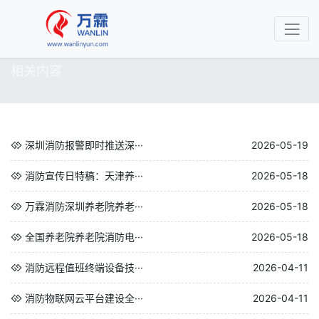
相关内容
深圳消防报警即时推送深···
2026-05-19
消防宣传日特稿：天津养···
2026-05-18
万霖消防深圳养老院养老···
2026-05-18
全国养老院养老院消防电···
2026-05-18
消防远程值班终端设备技···
2026-04-11
消防物联网云平台建设全···
2026-04-11