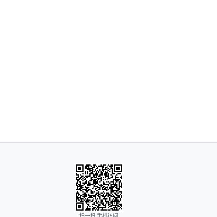
扫一扫 手机访问