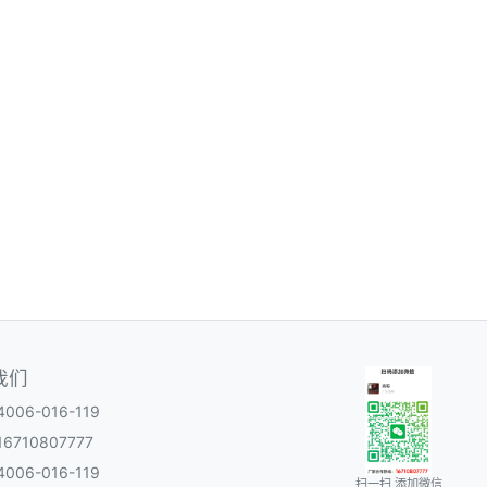
我们
06-016-119
6710807777
06-016-119
扫一扫 添加微信