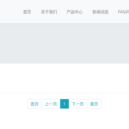
首页
关于我们
产品中心
新闻动态
FAQ
首页
上一页
1
下一页
尾页