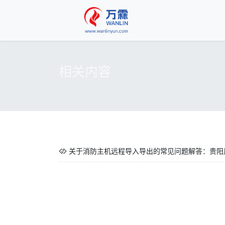
相关内容
关于消防主机远程导入导出的常见问题解答：贵阳用户