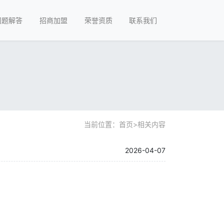
问题解答
招商加盟
荣誉资质
联系我们
当前位置：
首页
>
相关内容
2026-04-07