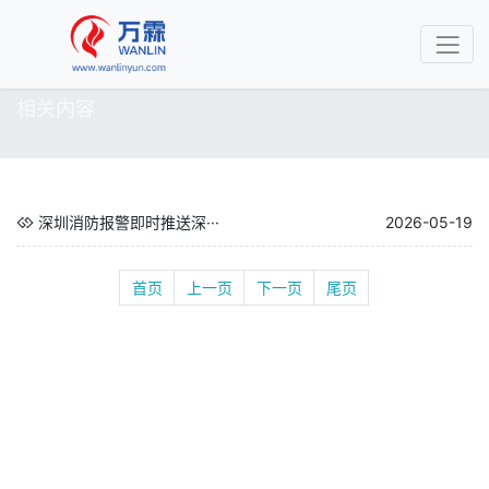
相关内容
深圳消防报警即时推送深···
2026-05-19
首页
上一页
下一页
尾页