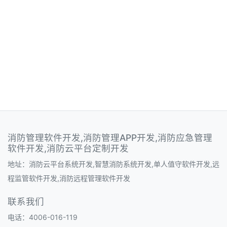
消防管理软件开发,消防管理APP开发,消防应急管理
软件开发,消防云平台定制开发
地址：消防云平台系统开发,智慧消防系统开发,单人值守软件开发,远
程监管软件开发,消防远程管理软件开发
联系我们
电话：4006-016-119