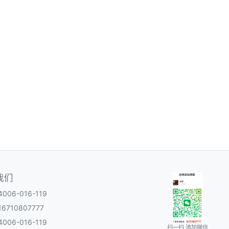
我们
06-016-119
6710807777
06-016-119
扫一扫 添加微信