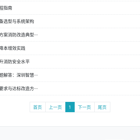
程指南
备选型与系统架构
案消防改造典型···
降本增效实践
升消防安全水平
解答：深圳智慧···
求与达标改造方···
首页
上一页
1
下一页
尾页