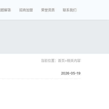
问题解答
招商加盟
荣誉资质
联系我们
当前位置：
首页
>
相关内容
2026-05-19