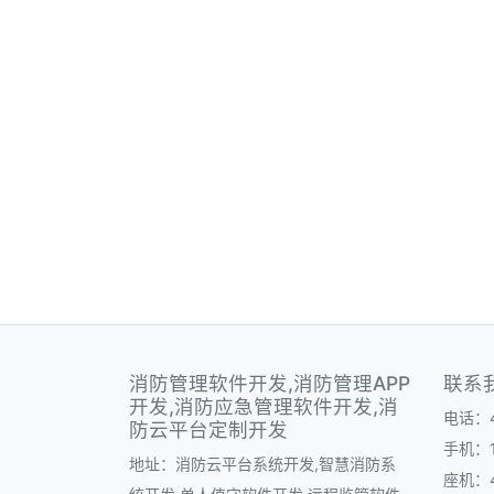
消防管理软件开发,消防管理APP
联系
开发,消防应急管理软件开发,消
电话：40
防云平台定制开发
手机：1
地址：消防云平台系统开发,智慧消防系
座机：40