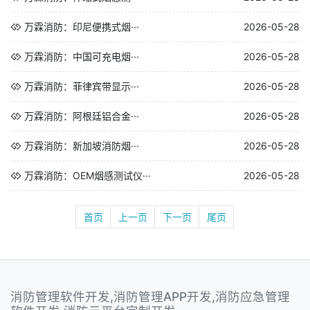
万霖消防：印尼便携式烟···
2026-05-28
万霖消防：中国可充电烟···
2026-05-28
万霖消防：菲律宾带显示···
2026-05-28
万霖消防：阿根廷铝合金···
2026-05-28
万霖消防：新加坡消防烟···
2026-05-28
万霖消防：OEM烟感测试仪···
2026-05-28
首页
上一页
下一页
尾页
消防管理软件开发,消防管理APP开发,消防应急管理