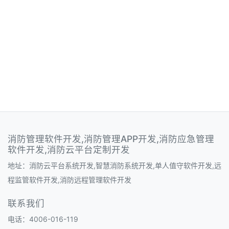
消防管理软件开发,消防管理APP开发,消防应急管理
软件开发,消防云平台定制开发
地址：消防云平台系统开发,智慧消防系统开发,单人值守软件开发,远
程监管软件开发,消防远程管理软件开发
联系我们
电话：4006-016-119