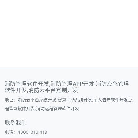
消防管理软件开发,消防管理APP开发,消防应急管理
软件开发,消防云平台定制开发
地址：消防云平台系统开发,智慧消防系统开发,单人值守软件开发,远
程监管软件开发,消防远程管理软件开发
联系我们
电话：4006-016-119