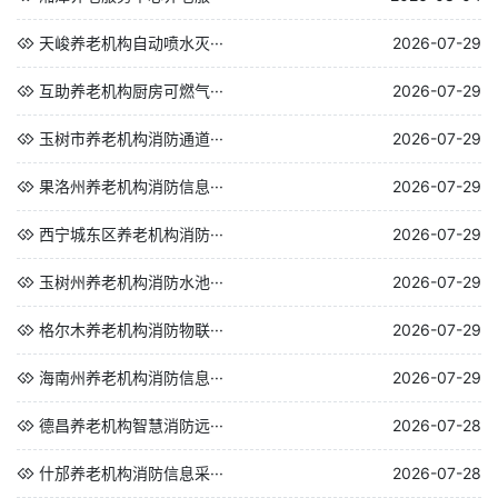
天峻养老机构自动喷水灭···
2026-07-29
互助养老机构厨房可燃气···
2026-07-29
玉树市养老机构消防通道···
2026-07-29
果洛州养老机构消防信息···
2026-07-29
西宁城东区养老机构消防···
2026-07-29
玉树州养老机构消防水池···
2026-07-29
格尔木养老机构消防物联···
2026-07-29
海南州养老机构消防信息···
2026-07-29
德昌养老机构智慧消防远···
2026-07-28
什邡养老机构消防信息采···
2026-07-28