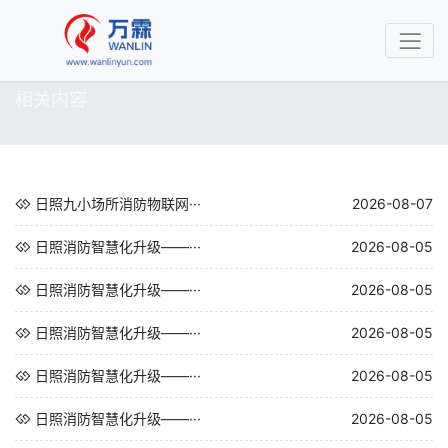
相关内容
日照九小场所消防物联网···
2026-08-07
日照消防智慧化升级——···
2026-08-05
日照消防智慧化升级——···
2026-08-05
日照消防智慧化升级——···
2026-08-05
日照消防智慧化升级——···
2026-08-05
日照消防智慧化升级——···
2026-08-05