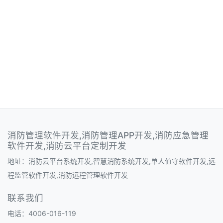
消防管理软件开发,消防管理APP开发,消防应急管理
软件开发,消防云平台定制开发
地址：消防云平台系统开发,智慧消防系统开发,单人值守软件开发,远
程监管软件开发,消防远程管理软件开发
联系我们
电话：4006-016-119