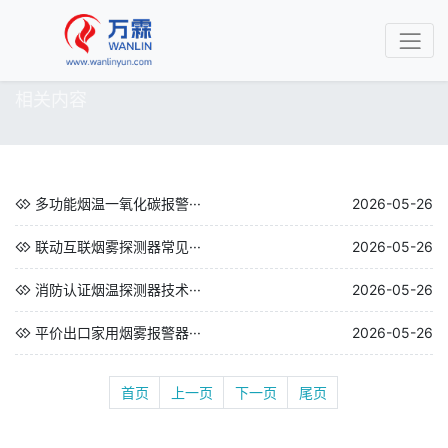
相关内容
多功能烟温一氧化碳报警···
2026-05-26
联动互联烟雾探测器常见···
2026-05-26
消防认证烟温探测器技术···
2026-05-26
平价出口家用烟雾报警器···
2026-05-26
首页
上一页
下一页
尾页