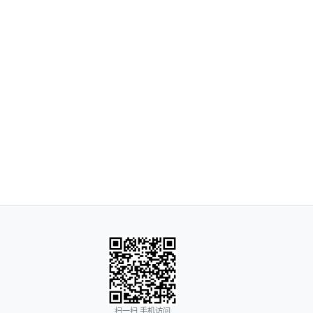
扫一扫 手机访问