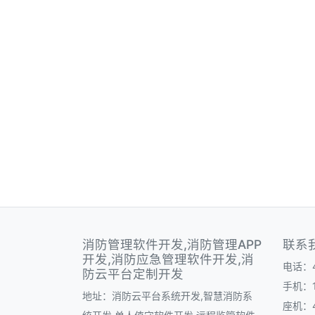
消防管理软件开发,消防管理APP
联系
开发,消防应急管理软件开发,消
电话：40
防云平台定制开发
手机：1
地址：消防云平台系统开发,智慧消防系
座机：40