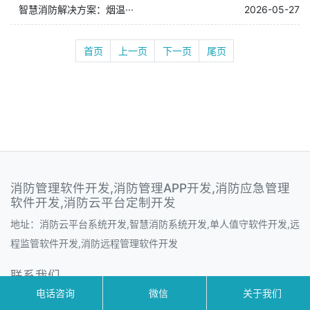
智慧消防解决方案：烟温···
2026-05-27
首页
上一页
下一页
尾页
消防管理软件开发,消防管理APP开发,消防应急管理
软件开发,消防云平台定制开发
地址：消防云平台系统开发,智慧消防系统开发,单人值守软件开发,远
程监管软件开发,消防远程管理软件开发
联系我们
电话咨询
微信
关于我们
电话：4006-016-119