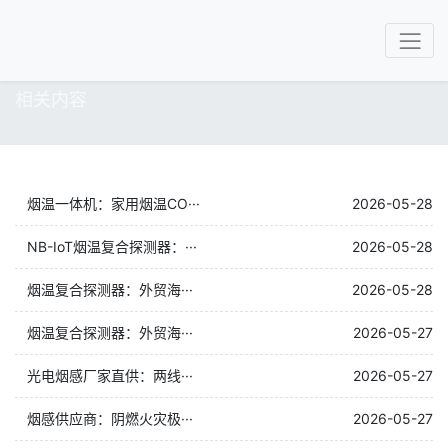
相关内容
烟温一体机：家用烟温CO···
2026-05-28
NB-IoT烟温复合探测器：···
2026-05-28
烟温复合探测器：外贸海···
2026-05-28
烟温复合探测器：外贸海···
2026-05-27
光电烟感厂家直供：两线···
2026-05-27
烟感供应商：阴燃火灾极···
2026-05-27