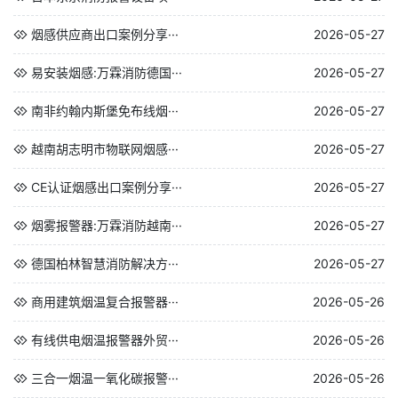
烟感供应商出口案例分享···
2026-05-27
易安装烟感:万霖消防德国···
2026-05-27
南非约翰内斯堡免布线烟···
2026-05-27
越南胡志明市物联网烟感···
2026-05-27
CE认证烟感出口案例分享···
2026-05-27
烟雾报警器:万霖消防越南···
2026-05-27
德国柏林智慧消防解决方···
2026-05-27
商用建筑烟温复合报警器···
2026-05-26
有线供电烟温报警器外贸···
2026-05-26
三合一烟温一氧化碳报警···
2026-05-26