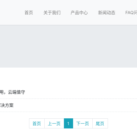
首页
关于我们
产品中心
新闻动态
FAQ
即用，云端值守
解决方案
首页
上一页
1
下一页
尾页