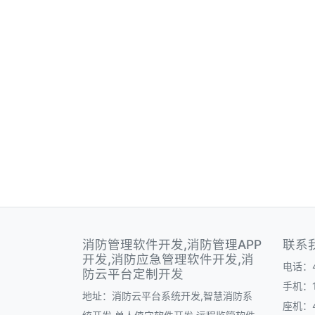
消防管理软件开发,消防管理APP
联系
开发,消防应急管理软件开发,消
电话：40
防云平台定制开发
手机：1
地址：消防云平台系统开发,智慧消防系
座机：40