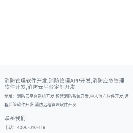
消防管理软件开发,消防管理APP开发,消防应急管理
软件开发,消防云平台定制开发
地址：消防云平台系统开发,智慧消防系统开发,单人值守软件开发,远
程监管软件开发,消防远程管理软件开发
联系我们
电话：4006-016-119