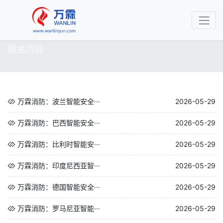
相关内容
万霖消防：波兰智能安全···
2026-05-29
万霖消防：巴西智能安全···
2026-05-29
万霖消防：比利时智能安···
2026-05-29
万霖消防：印度尼西亚智···
2026-05-29
万霖消防：德国智能安全···
2026-05-29
万霖消防：罗马尼亚智能···
2026-05-29