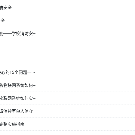
防安全
安全
——学校消防安···
的15个问题一···
物联网系统如何···
联网系统如何实···
请消控室单人值守
完整实施指南