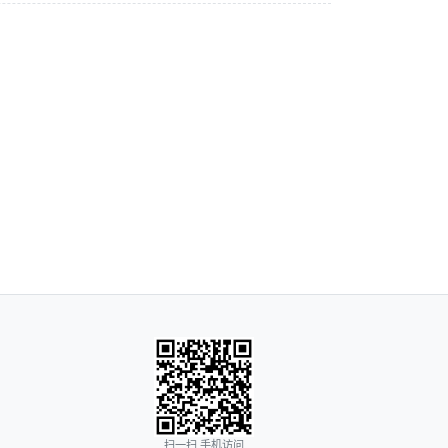
扫一扫 手机访问