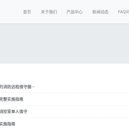
首页
关于我们
产品中心
新闻动态
FAQ
消防远程值守服···
完整实施指南
消控室单人值守
实施指南