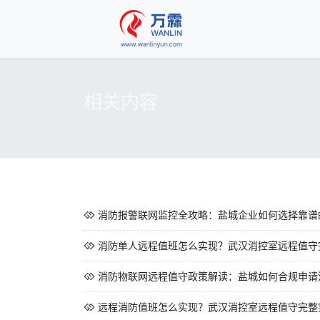
相关内容
消防报警联网监控全攻略：盐城企业如何选择靠谱的
消防单人远程值班怎么实现？武汉消控室远程值守
消防物联网远程值守政策解读：盐城如何合规申请
远程消防值班怎么实现？武汉消控室远程值守完整